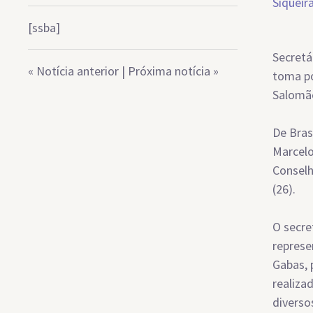
[ssba]
Secretá
«
Notícia anterior
|
Próxima notícia
»
toma po
Salomã
De Bras
Marcelo
Conselh
(26).
O secre
represe
Gabas, 
realiza
diverso