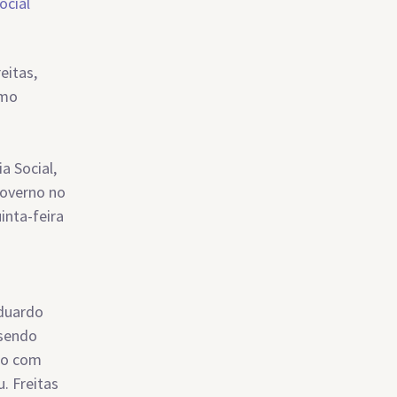
eitas,
smo
a Social,
governo no
inta-feira
Eduardo
 sendo
ogo com
. Freitas