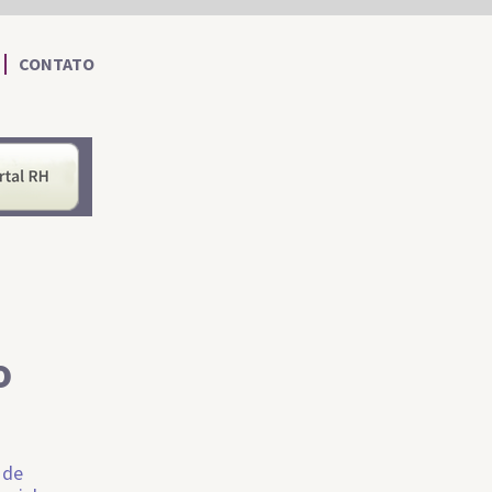
CONTATO
nformações ao Cidadão
Portal RH
o