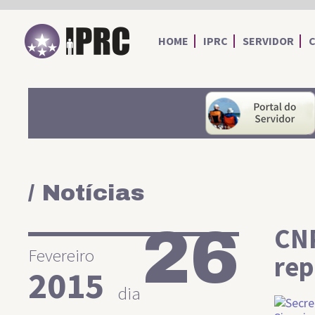
IPRC
HOME
IPRC
SERVIDOR
/ Notícias
26
CNP
Fevereiro
rep
2015
dia