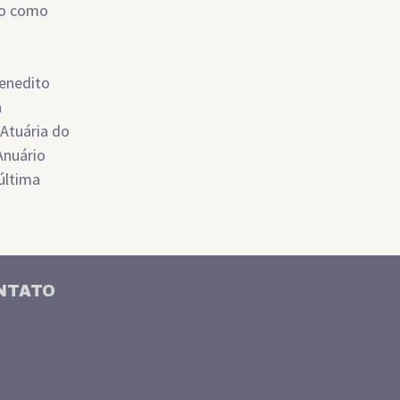
ho como
Benedito
a
 Atuária do
Anuário
última
NTATO