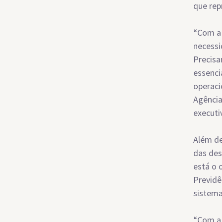
que rep
“Com a
necessi
Precisa
essenci
operaci
Agência
executi
Além de
das des
está o 
Previdê
sistema
“Com a 