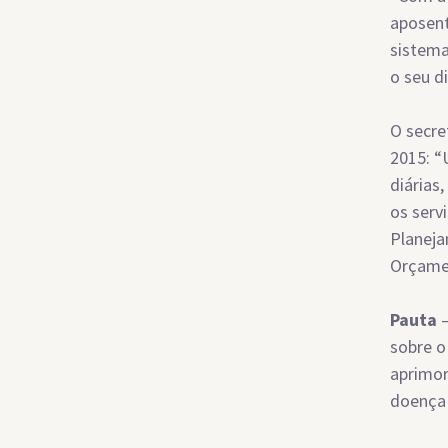
aposent
sistema
o seu d
O secre
2015: “
diárias
os serv
Planeja
Orçamen
Pauta
sobre o
aprimor
doença 