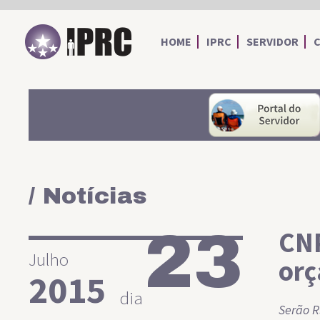
IPRC
HOME
IPRC
SERVIDOR
/ Notícias
23
CNP
Julho
orç
2015
dia
Serão R