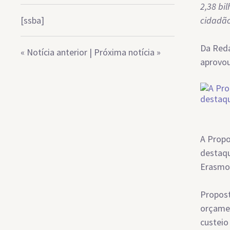
2,38 bi
[ssba]
cidadã
Da Reda
«
Notícia anterior
|
Próxima notícia
»
aprovou
A Propo
destaqu
Erasmo
Propost
orçamen
custeio