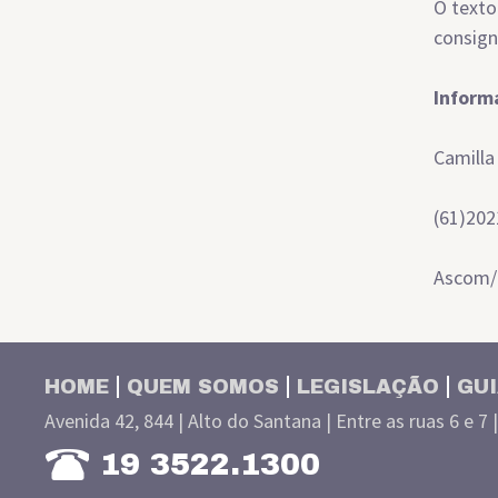
O texto
consign
Inform
Camilla
(61)202
Ascom
HOME
QUEM SOMOS
LEGISLAÇÃO
GUI
Avenida 42, 844 | Alto do Santana | Entre as ruas 6 e 7 
19 3522.1300