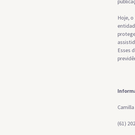
publica
Hoje, o
entidad
protege
assisti
Esses d
previdê
Inform
Camilla
(61) 20