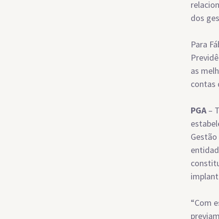
relacio
dos ges
Para Fá
Previdê
as melh
contas 
PGA
– T
estabel
Gestão 
entidad
constit
implant
“Com es
previam