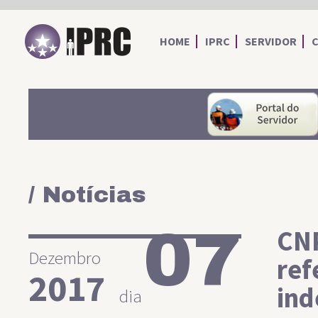
IPRC
HOME
IPRC
SERVIDOR
/ Notícias
07
CNP
Dezembro
ref
2017
in
dia