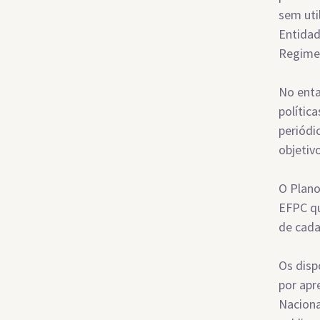
sem uti
Entidad
Regime”
No enta
polític
periódi
objetiv
O Plano
EFPC qu
de cada
Os disp
por apr
Naciona