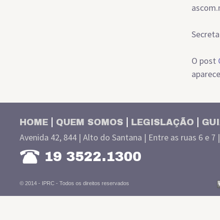
ascom.
Secreta
O post
aparec
HOME
QUEM SOMOS
LEGISLAÇÃO
GUI
Avenida 42, 844 | Alto do Santana | Entre as ruas 6 e 7 
19 3522.1300
© 2014 - IPRC -
Todos os direitos reservados