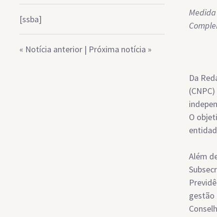
Medida 
[ssba]
Comple
«
Notícia anterior
|
Próxima notícia
»
Da Reda
(CNPC) 
indepen
O objet
entidad
Além de
Subsecr
Previdê
gestão 
Conselh