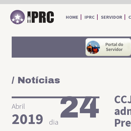
IPRC
HOME
IPRC
SERVIDOR
/ Notícias
24
CCJ
Abril
adm
2019
Pre
dia