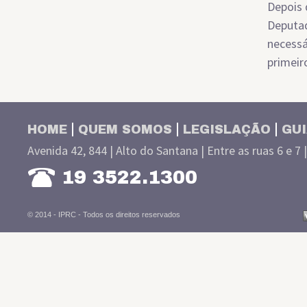
Depois 
Deputad
necessá
primeir
HOME
QUEM SOMOS
LEGISLAÇÃO
GUI
Avenida 42, 844 | Alto do Santana | Entre as ruas 6 e 7 
19 3522.1300
© 2014 - IPRC -
Todos os direitos reservados