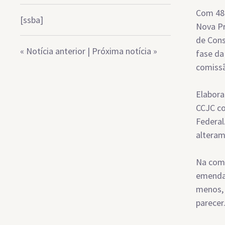
Com 48 
[ssba]
Nova Pr
de Cons
«
Notícia anterior
|
Próxima notícia
»
fase da
comissã
Elabora
CCJC co
Federal
alteram
Na comi
emendas
menos, 
parecer