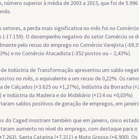
o, número superior à média de 2003 a 2015, que foi de 5.996
/mês.
s setores, a perda mais significativa no mês foi no Comércio
s (-17.159). O desempenho negativo do setor Comércio se d
almente pelo recuo do emprego no Comércio Varejista (-69.
53%) e no Comércio Atacadista (-352 postos ou – 2,43%).
 de Indústria de Transformação apresentou um saldo negat
postos no mês, o equivalente a um recuo de 0,22%. Os ramo
ia de Calçados (+3.625 ou +1,27%), Indústria da Borracha (+
 e Indústria da Madeira e do Mobiliário (+114 ou +0,03%)
taram saldos positivos de geração de empregos, em janeiro
os do Caged mostram também que em janeiro, cinco estad
taram aumento no nível do emprego, com destaque para o
(+7.263), Santa Catarina (+7.211) e Mato Grosso (+6.900). Os