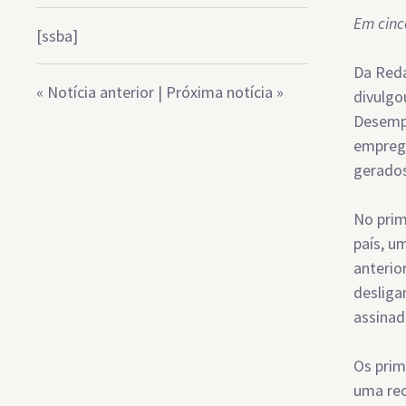
Em cinc
[ssba]
Da Reda
«
Notícia anterior
|
Próxima notícia
»
divulgo
Desempr
emprego
gerados
No prim
país, u
anterio
desliga
assinad
Os prim
uma rec