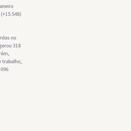
Janeiro
 (+15.548)
erdas no
 gerou 318
rém,
 trabalho,
.096