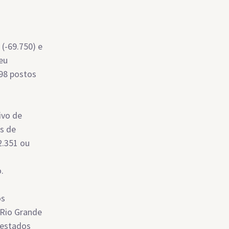
 (-69.750) e
eu
398 postos
ivo de
s de
2.351 ou
.
os
 Rio Grande
 estados