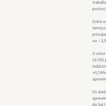
trabalh
postos
Entre o
Serviço
princip
ou – 3,
O setor
16.553 
Indústr
+0,74%)
apresen
Os dad
apresen
do Sul 