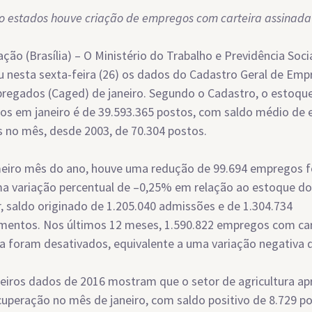
o estados houve criação de empregos com carteira assinada
ção (Brasília) – O Ministério do Trabalho e Previdência Soc
u nesta sexta-feira (26) os dados do Cadastro Geral de Em
egados (Caged) de janeiro. Segundo o Cadastro, o estoqu
s em janeiro é de 39.593.365 postos, com saldo médio de
 no mês, desde 2003, de 70.304 postos.
eiro mês do ano, houve uma redução de 99.694 empregos f
ma variação percentual de –0,25% em relação ao estoque d
r, saldo originado de 1.205.040 admissões e de 1.304.734
mentos. Nos últimos 12 meses, 1.590.822 empregos com car
a foram desativados, equivalente a uma variação negativa 
eiros dados de 2016 mostram que o setor de agricultura a
uperação no mês de janeiro, com saldo positivo de 8.729 p