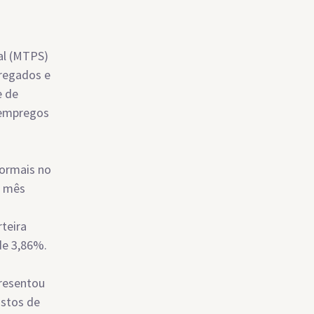
ial (MTPS)
pregados e
e de
 empregos
ormais no
o mês
teira
de 3,86%.
presentou
ostos de