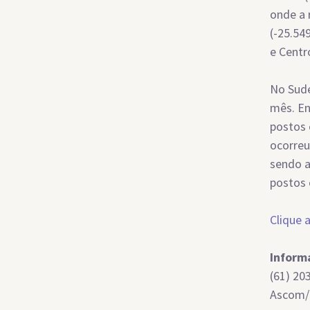
onde a 
(-25.54
e Centr
No Sude
mês. En
postos 
ocorreu
sendo a
postos 
Clique 
Inform
(61) 20
Ascom