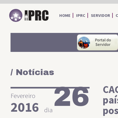
IPRC
HOME
IPRC
SERVIDOR
/ Notícias
26
CAG
Fevereiro
paí
2016
pos
dia