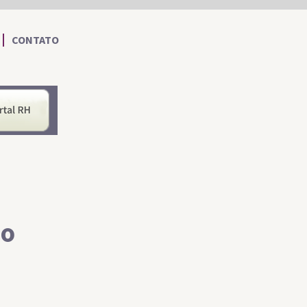
CONTATO
nformações ao Cidadão
Portal RH
no