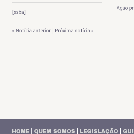
Ação pr
[ssba]
«
Notícia anterior
|
Próxima notícia
»
HOME
QUEM SOMOS
LEGISLAÇÃO
GUI