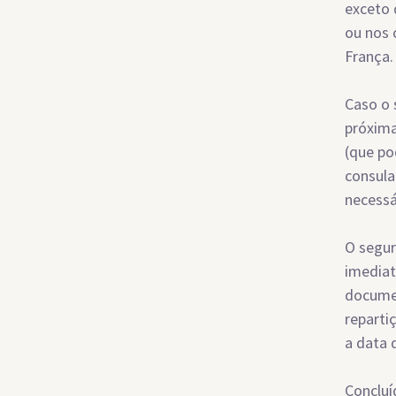
exceto 
ou nos 
França.
Caso o 
próxima
(que po
consula
necessá
O segur
imediat
documen
reparti
a data 
Concluí