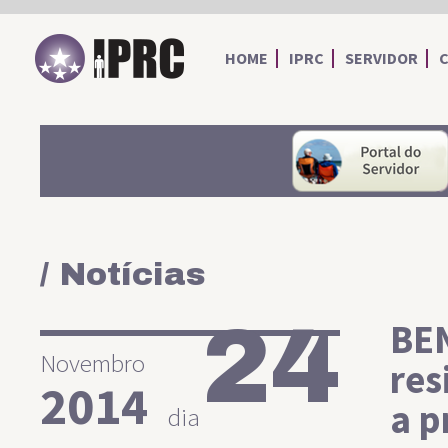
IPRC
HOME
IPRC
SERVIDOR
/ Notícias
24
BEN
Novembro
res
2014
a p
dia