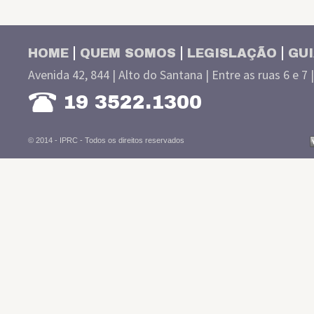
HOME
QUEM SOMOS
LEGISLAÇÃO
GUI
Avenida 42, 844 | Alto do Santana | Entre as ruas 6 e 7 
19 3522.1300
© 2014 - IPRC -
Todos os direitos reservados