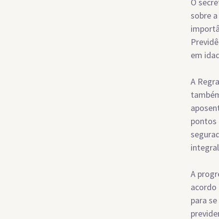
O secre
sobre a
importâ
Previdê
em idad
A Regra
também 
aposent
pontos 
segurad
integral
A progr
acordo 
para se
previde