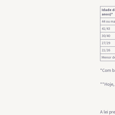
Idade d
anos)*
44 ou ma
41/43
30/40
27/29
21/26
Menor d
*Com ba
**Hoje,
A lei p