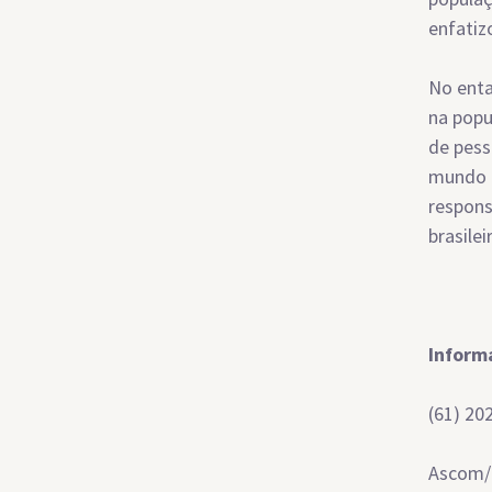
enfatiz
No enta
na popu
de pess
mundo e
respons
brasile
Inform
(61) 20
Ascom