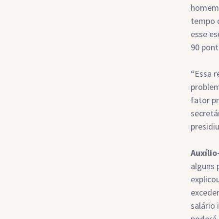
homem. 
tempo d
esse es
90 pont
“Essa r
problem
fator p
secretá
presidiu
Auxíli
alguns 
explico
exceder
salário
poderá 