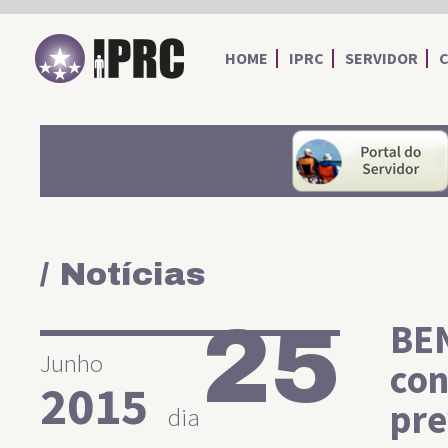
IPRC
HOME
IPRC
SERVIDOR
/ Notícias
25
BEN
Junho
con
2015
pre
dia