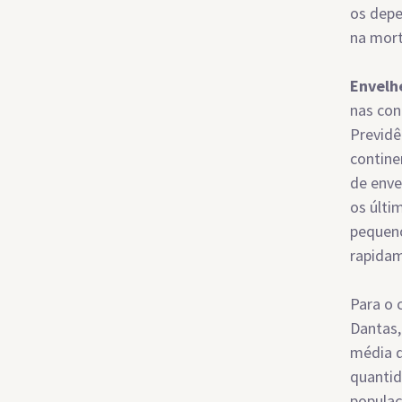
os depe
na mort
Envelh
nas con
Previdê
contine
de enve
os últi
pequeno
rapida
Para o 
Dantas,
média d
quantid
populaç