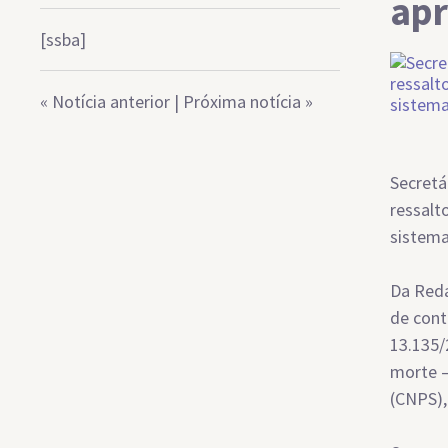
apr
[ssba]
«
Notícia anterior
|
Próxima notícia
»
Secretá
ressalt
sistem
Da Reda
de cont
13.135/
morte –
(CNPS),