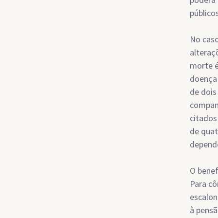
público
No caso
alteraç
morte é
doença 
de dois
companh
citados
de quat
depend
O benef
Para cô
escalon
à pensão