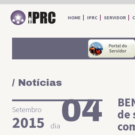
IPRC
HOME
IPRC
SERVIDOR
/ Notícias
04
BEN
Setembro
de 
2015
com
dia