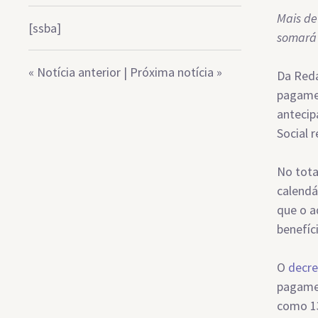
Mais de
[ssba]
somará 
«
Notícia anterior
|
Próxima notícia
»
Da Reda
pagamen
antecip
Social 
No tota
calendá
que o a
benefíc
O
decre
pagamen
como 13