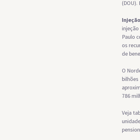
(DOU). 
Injeção
injeção
Paulo c
os recu
de bene
O Norde
bilhões
aproxim
786 mil
Veja ta
unidade
pension