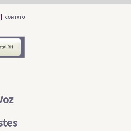
CONTATO
nformações ao Cidadão
Portal RH
Voz
stes