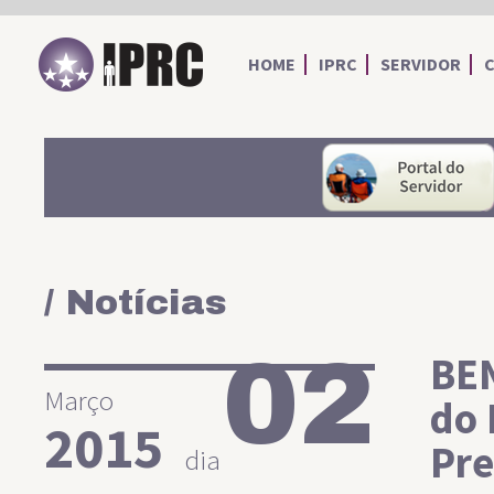
IPRC
HOME
IPRC
SERVIDOR
/ Notícias
02
BEN
Março
do 
2015
Pre
dia