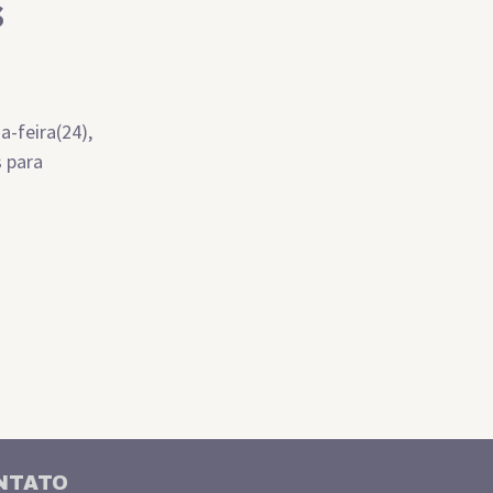
s
-feira(24),
s para
NTATO