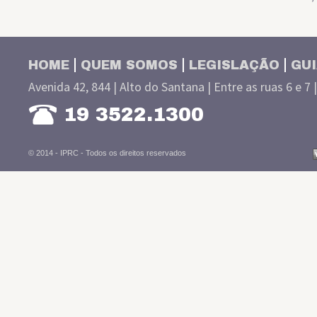
HOME
QUEM SOMOS
LEGISLAÇÃO
GUI
Avenida 42, 844 | Alto do Santana | Entre as ruas 6 e 7 
19 3522.1300
© 2014 - IPRC -
Todos os direitos reservados