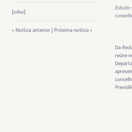
Estudo 
[ssba]
conselh
«
Notícia anterior
|
Próxima notícia
»
Da Reda
reúne n
Departa
apresen
conselh
Previdê