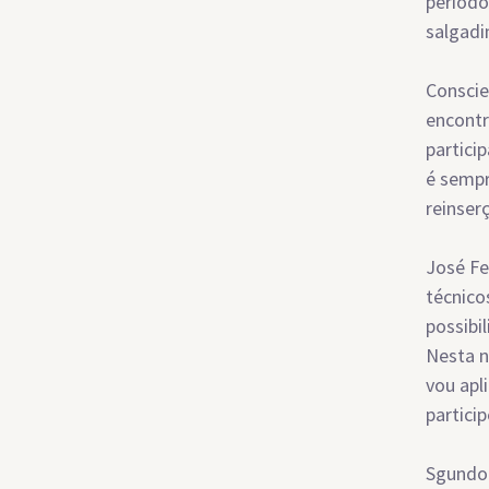
períod
salgadi
Conscie
encontr
partici
é sempr
reinser
José Fe
técnico
possibi
Nesta n
vou apl
partici
Sgundo 