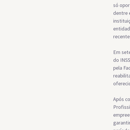
só opor
dentre 
institu
entidad
recente
Em sete
do INSS
pela Fa
reabili
ofereci
Após co
Profiss
empreen
garanti