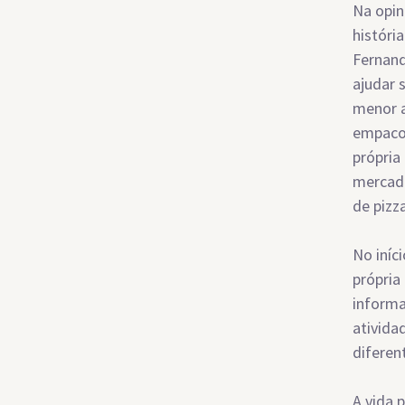
Na opin
históri
Fernand
ajudar 
menor a
empaco
própria
mercado
de pizz
No iníc
própria
informa
ativida
diferen
A vida 