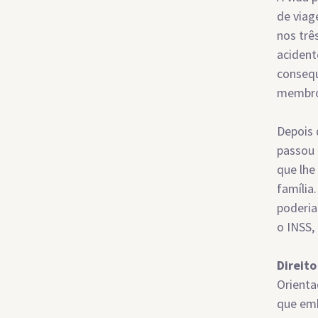
de viag
nos trê
acident
consequ
membro
Depois 
passou 
que lhe
família
poderia
o INSS, 
Direito
Orienta
que emb