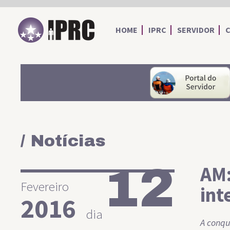
IPRC
HOME
IPRC
SERVIDOR
/ Notícias
12
AM:
Fevereiro
int
2016
dia
A conqu