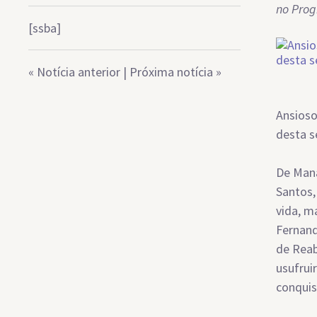
no Prog
[ssba]
«
Notícia anterior
|
Próxima notícia
»
Ansioso
desta s
De Mana
Santos,
vida, m
Fernand
de Reab
usufrui
conquis