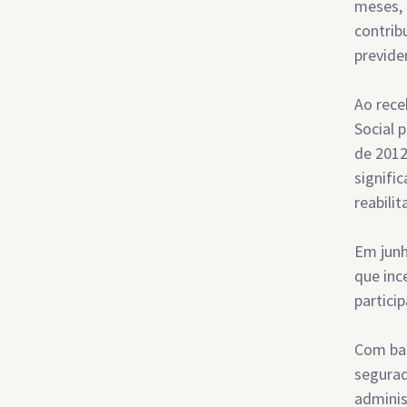
meses, 
contrib
previde
Ao rece
Social 
de 2012
signifi
reabili
Em junh
que inc
partici
Com bas
segurad
adminis