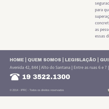
segurad
para qu
superaç
concret
as pess
essas d
HOME
QUEM SOMOS
LEGISLAÇÃO
GUI
Avenida 42, 844 | Alto do Santana | Entre as ruas 6 e 7 
19 3522.1300
© 2014 - IPRC -
Todos os direitos reservados