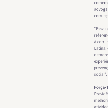
comemor
advogad
corrupç
“Essas 
referen
à corru
Latina,
demonst
experiê
prevenç
social”,
Força-
Previdên
melhori
ativida