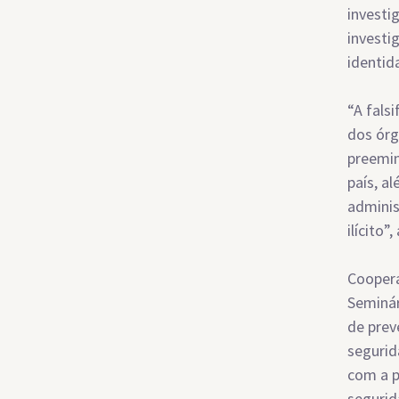
investi
investi
identida
“A fals
dos órg
preemin
país, a
adminis
ilícito”,
Coopera
Seminár
de prev
segurid
com a p
segurid