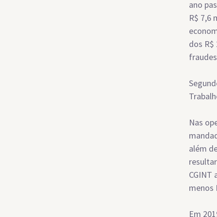
ano pas
R$ 7,6 
economi
dos R$ 
fraudes
Segundo
Trabalh
Nas ope
mandado
além de
resulta
CGINT a
menos R
Em 2019