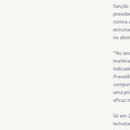
função 
previde
contra 
estrutu
no abon
“No ano
matéria
indicad
Previdê
comport
uma pri
eficaz 
Só em 2
estrutu