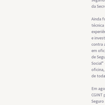
da Secr
Ainda f
técnica
experiê
e inves
contra 
em ofic
de Segu
Social”
oficina
de toda
Em agos
CGINT p
Seguro 