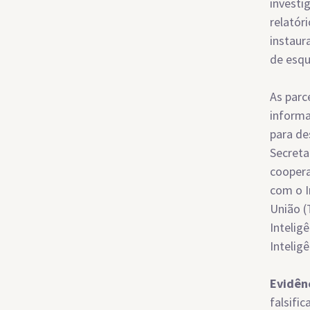
investi
relatór
instaur
de esqu
As parc
informa
para de
Secreta
coopera
com o I
União (
Intelig
Inteligê
Evidên
falsifi