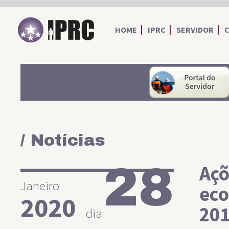
IPRC
HOME
IPRC
SERVIDOR
/ Notícias
28
Açõ
Janeiro
eco
2020
20
dia