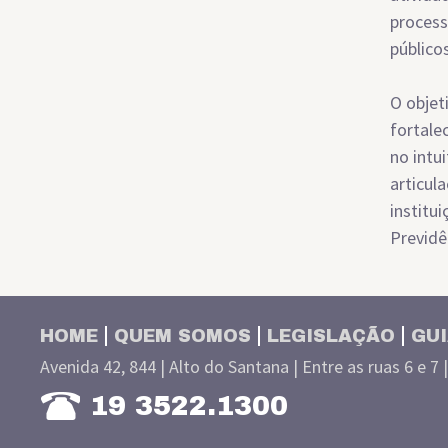
process
públicos
O objet
fortale
no intu
articul
institu
Previdê
HOME
QUEM SOMOS
LEGISLAÇÃO
GUI
Avenida 42, 844 | Alto do Santana | Entre as ruas 6 e 7 
19 3522.1300