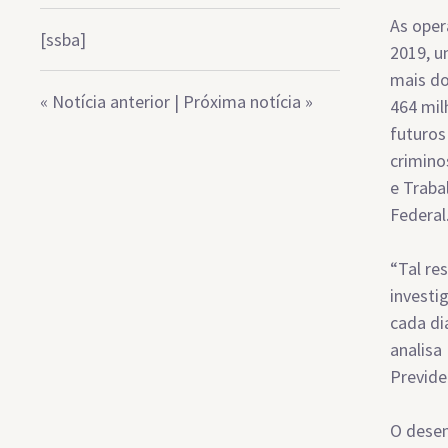
As oper
[ssba]
2019, u
mais do
«
Notícia anterior
|
Próxima notícia
»
464 mil
futuros
crimino
e Traba
Federal
“Tal re
investi
cada di
analisa
Previde
O desem