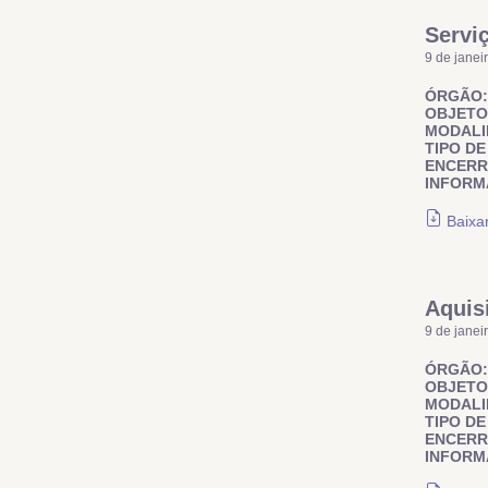
Servi
9 de janei
ÓRGÃO:
OBJETO
MODALI
TIPO DE
ENCER
INFORM
Baixa
Aquis
9 de janei
ÓRGÃO:
OBJETO
MODALI
TIPO DE
ENCER
INFORM