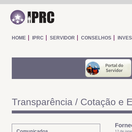
IPRC
HOME
IPRC
SERVIDOR
CONSELHOS
INVE
Transparência / Cotação e E
Forne
Comunicados
12 de jane