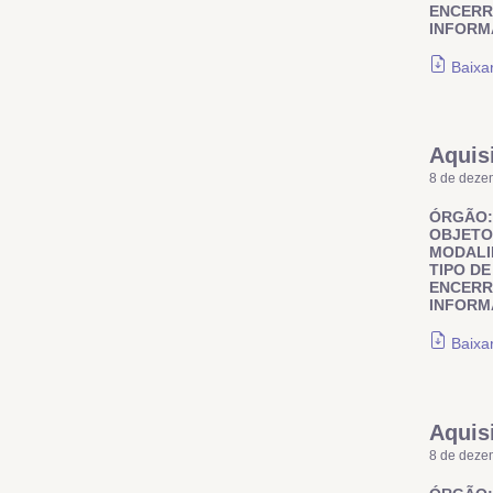
ENCER
INFORM
Baixa
Aquis
8 de deze
ÓRGÃO:
OBJETO
MODALI
TIPO DE
ENCER
INFORM
Baixa
Aquis
8 de deze