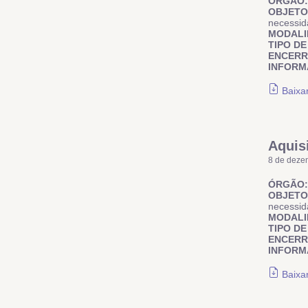
ÓRGÃO:
OBJETO
necessida
MODALI
TIPO DE
ENCER
INFORM
Baixa
Aquis
8 de deze
ÓRGÃO:
OBJETO
necessida
MODALI
TIPO DE
ENCER
INFORM
Baixa