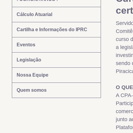
cer
Cálculo Atuarial
Servido
Cartilha e Informações do IPRC
Comitê 
curso 
Eventos
a legi
invest
Legislação
sendo 
Piracic
Nossa Equipe
O QUE
Quem somos
A CPA-1
Partic
comerci
junto a
Plataf