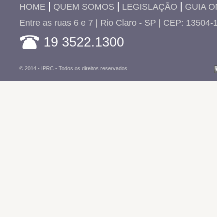
HOME
QUEM SOMOS
LEGISLAÇÃO
GUIA O
Entre as ruas 6 e 7 | Rio Claro - SP | CEP: 13504-
19 3522.1300
© 2014 - IPRC -
Todos os direitos reservados