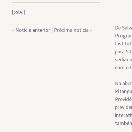
[ssba]
De Salv
«
Notícia anterior
|
Próxima notícia
»
Program
Institu
para 50
sediada
com o C
Na aber
Pitanga
Previdê
previde
interat
também 