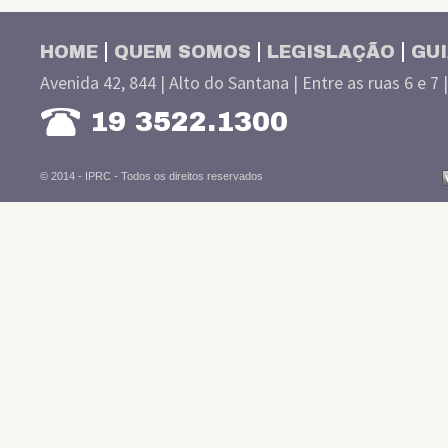
HOME
QUEM SOMOS
LEGISLAÇÃO
GUI
Avenida 42, 844 | Alto do Santana | Entre as ruas 6 e 7 
19 3522.1300
© 2014 - IPRC -
Todos os direitos reservados