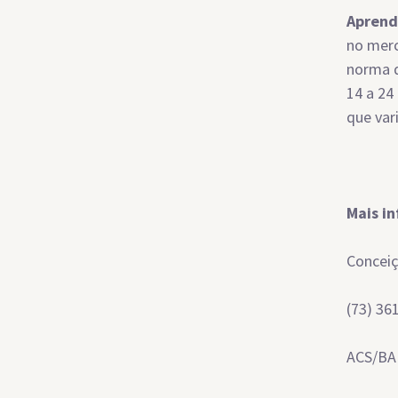
Aprend
no merc
norma d
14 a 24
que var
Mais i
Concei
(73) 36
ACS/BA